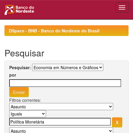
Skip
navigation
DSpace - BNB - Banco do Nordeste do Brasil
Pesquisar
Pesquisar:
por
Filtros correntes: