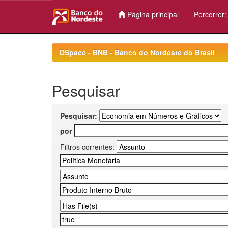
Página principal
Percorrer
Skip
navigation
DSpace - BNB - Banco do Nordeste do Brasil
Pesquisar
Pesquisar:
por
Filtros correntes: