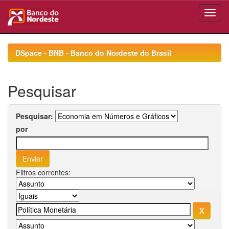
Skip
navigation
DSpace - BNB - Banco do Nordeste do Brasil
Pesquisar
Pesquisar:
por
Filtros correntes: