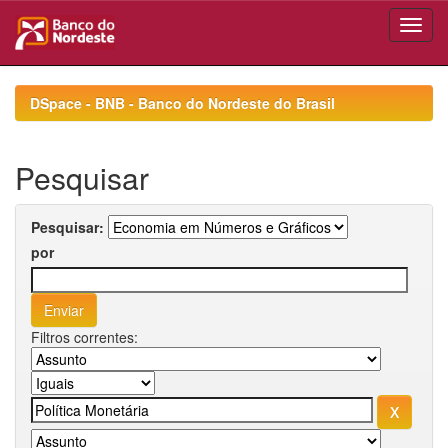
Skip
navigation
DSpace - BNB - Banco do Nordeste do Brasil
Pesquisar
Pesquisar:
por
Filtros correntes: