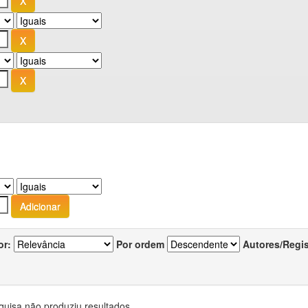
or:
Por ordem
Autores/Regi
quisa não produziu resultados.