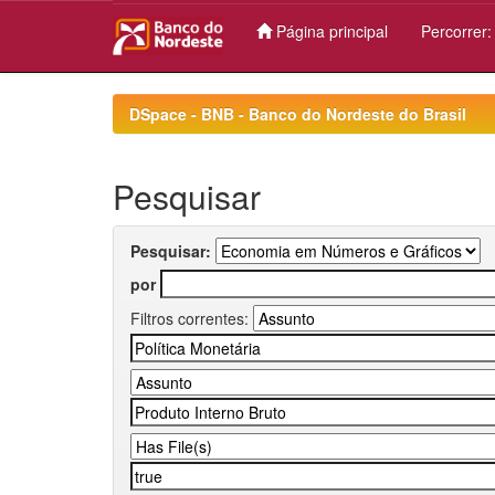
Página principal
Percorrer
Skip
navigation
DSpace - BNB - Banco do Nordeste do Brasil
Pesquisar
Pesquisar:
por
Filtros correntes: