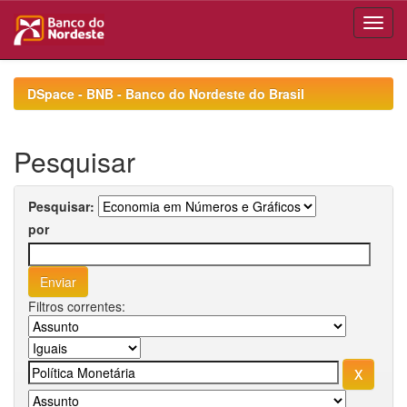
Skip
navigation
DSpace - BNB - Banco do Nordeste do Brasil
Pesquisar
Pesquisar:
por
Filtros correntes: