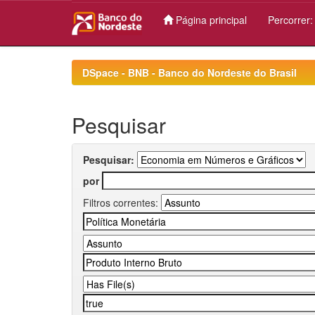
Página principal
Percorrer
Skip
navigation
DSpace - BNB - Banco do Nordeste do Brasil
Pesquisar
Pesquisar:
por
Filtros correntes: