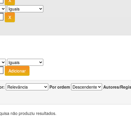
or:
Por ordem
Autores/Regi
quisa não produziu resultados.