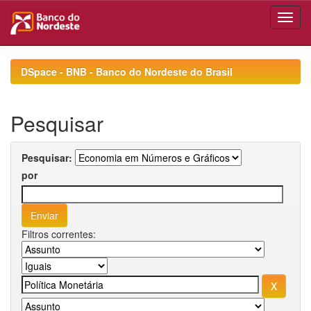
Skip
navigation
DSpace - BNB - Banco do Nordeste do Brasil
Pesquisar
Pesquisar:
por
Filtros correntes: