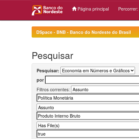
Página principal
Percorrer
Skip
navigation
DSpace - BNB - Banco do Nordeste do Brasil
Pesquisar
Pesquisar:
por
Filtros correntes: