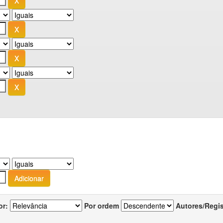
or:
Por ordem
Autores/Regi