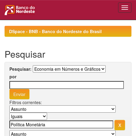
Skip
navigation
DSpace - BNB - Banco do Nordeste do Brasil
Pesquisar
Pesquisar:
por
Filtros correntes: