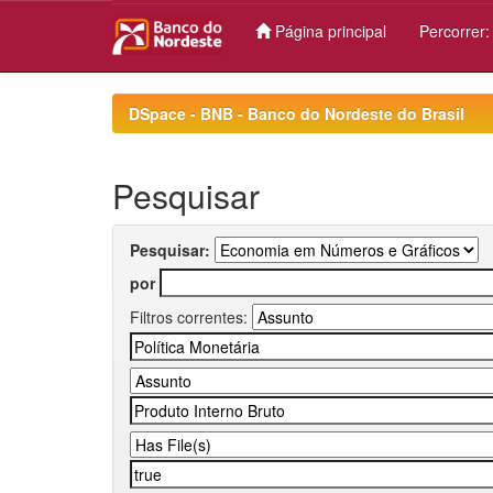
Página principal
Percorrer
Skip
navigation
DSpace - BNB - Banco do Nordeste do Brasil
Pesquisar
Pesquisar:
por
Filtros correntes: