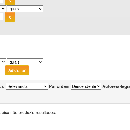
or:
Por ordem
Autores/Regi
quisa não produziu resultados.