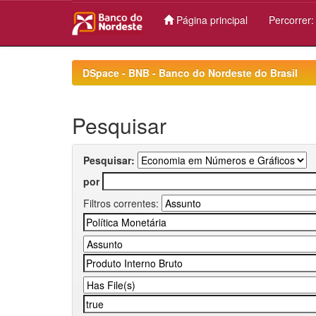
Página principal
Percorrer
Skip
navigation
DSpace - BNB - Banco do Nordeste do Brasil
Pesquisar
Pesquisar:
por
Filtros correntes: