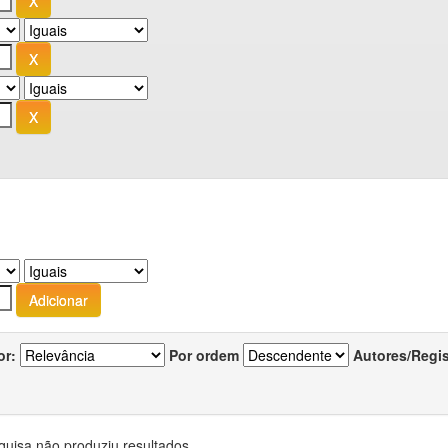
or:
Por ordem
Autores/Regi
quisa não produziu resultados.