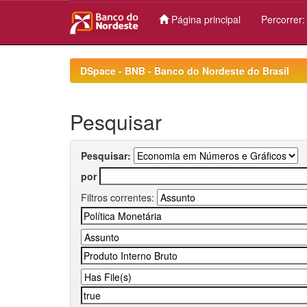
Página principal
Percorrer
Skip
navigation
DSpace - BNB - Banco do Nordeste do Brasil
Pesquisar
Pesquisar:
por
Filtros correntes: