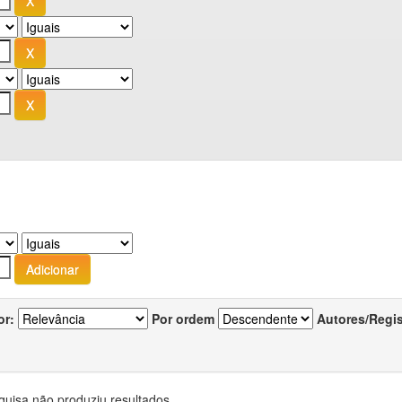
or:
Por ordem
Autores/Regi
quisa não produziu resultados.