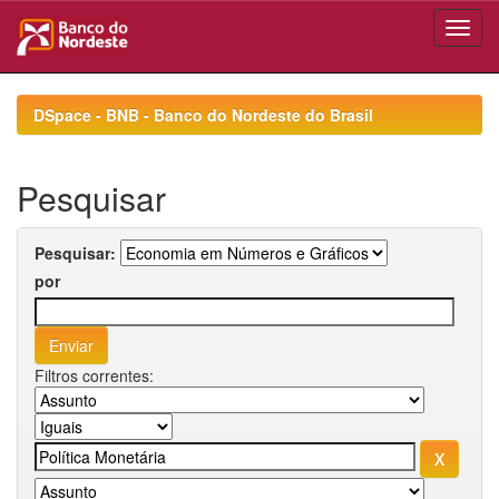
Skip
navigation
DSpace - BNB - Banco do Nordeste do Brasil
Pesquisar
Pesquisar:
por
Filtros correntes: