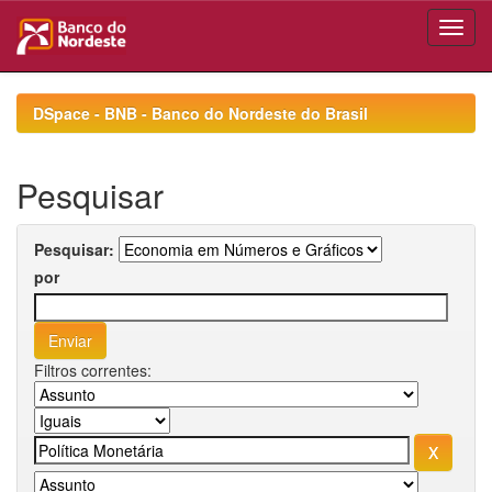
Skip
navigation
DSpace - BNB - Banco do Nordeste do Brasil
Pesquisar
Pesquisar:
por
Filtros correntes: