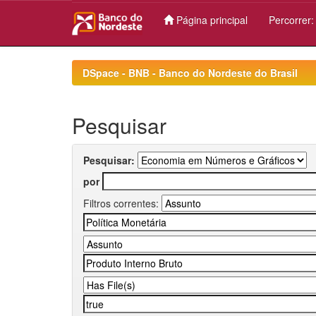
Página principal
Percorrer
Skip
navigation
DSpace - BNB - Banco do Nordeste do Brasil
Pesquisar
Pesquisar:
por
Filtros correntes: