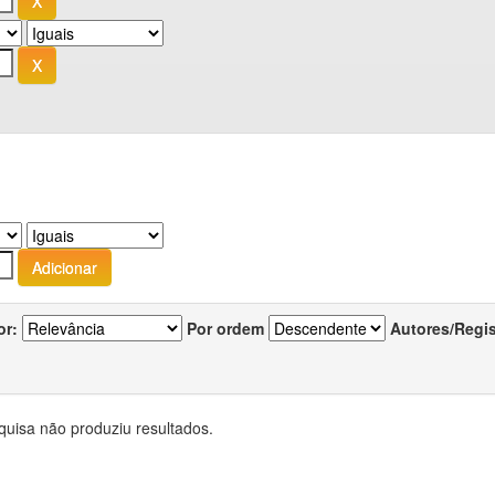
or:
Por ordem
Autores/Regi
quisa não produziu resultados.