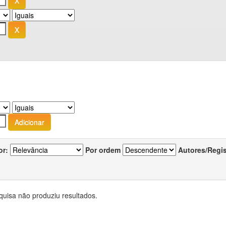
or:
Por ordem
Autores/Regi
quisa não produziu resultados.