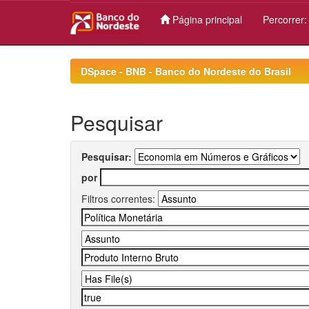
Página principal
Percorrer
Skip
navigation
DSpace - BNB - Banco do Nordeste do Brasil
Pesquisar
Pesquisar:
por
Filtros correntes: