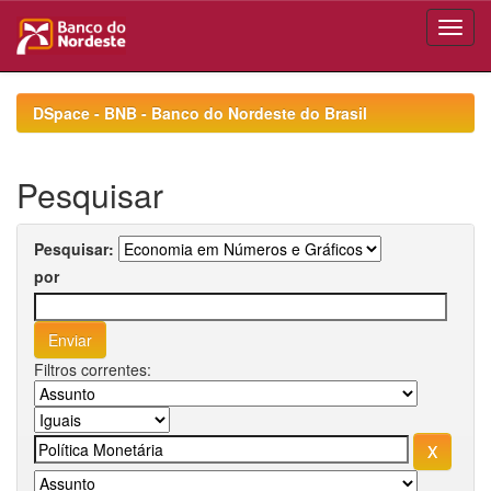
Skip
navigation
DSpace - BNB - Banco do Nordeste do Brasil
Pesquisar
Pesquisar:
por
Filtros correntes: