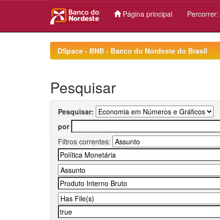
Página principal
Percorrer
Skip
navigation
DSpace - BNB - Banco do Nordeste do Brasil
Pesquisar
Pesquisar:
por
Filtros correntes: