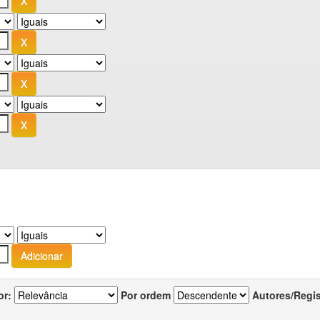
or:
Por ordem
Autores/Regi