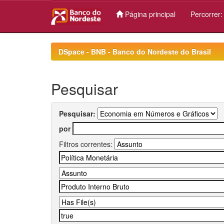
Página principal
Percorrer
Skip
navigation
DSpace - BNB - Banco do Nordeste do Brasil
Pesquisar
Pesquisar:
por
Filtros correntes: