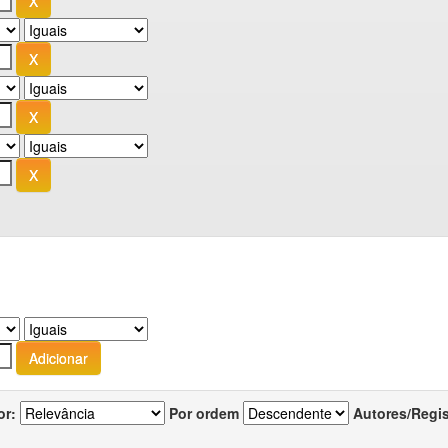
or:
Por ordem
Autores/Regi