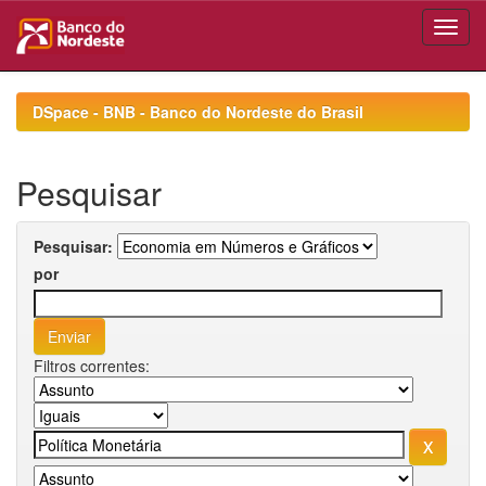
Skip
navigation
DSpace - BNB - Banco do Nordeste do Brasil
Pesquisar
Pesquisar:
por
Filtros correntes: