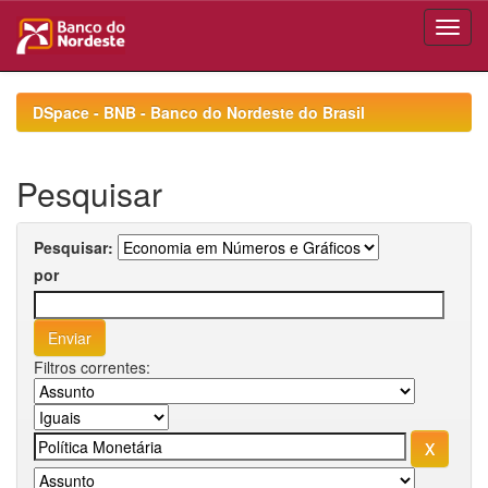
Skip
navigation
DSpace - BNB - Banco do Nordeste do Brasil
Pesquisar
Pesquisar:
por
Filtros correntes: