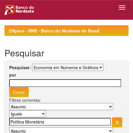
Skip
navigation
DSpace - BNB - Banco do Nordeste do Brasil
Pesquisar
Pesquisar:
por
Filtros correntes: