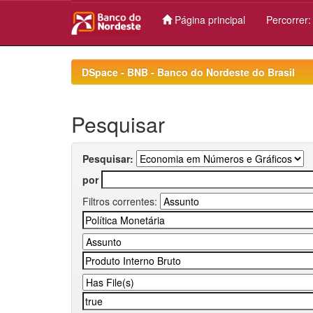
Página principal
Percorrer
Skip
navigation
DSpace - BNB - Banco do Nordeste do Brasil
Pesquisar
Pesquisar:
por
Filtros correntes: