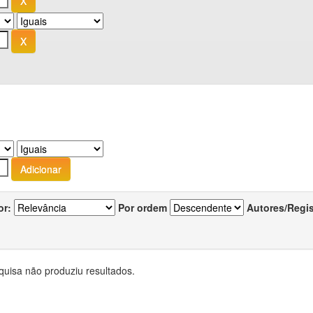
or:
Por ordem
Autores/Regi
quisa não produziu resultados.