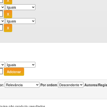
or:
Por ordem
Autores/Regi
quisa não produziu resultados.