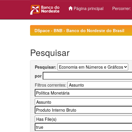
Página principal
Percorrer
Skip
navigation
DSpace - BNB - Banco do Nordeste do Brasil
Pesquisar
Pesquisar:
por
Filtros correntes: