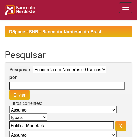
Skip
navigation
DSpace - BNB - Banco do Nordeste do Brasil
Pesquisar
Pesquisar:
por
Filtros correntes: