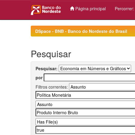
Página principal
Percorrer
Skip
navigation
DSpace - BNB - Banco do Nordeste do Brasil
Pesquisar
Pesquisar:
por
Filtros correntes: