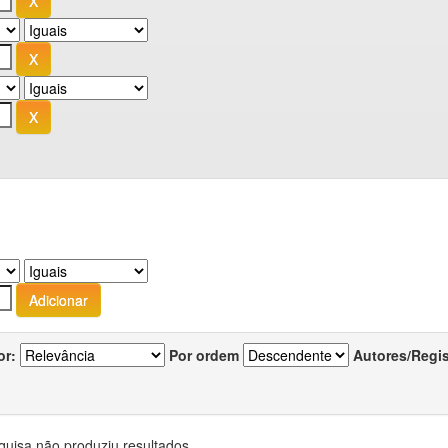
or:
Por ordem
Autores/Regi
quisa não produziu resultados.