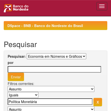
Skip
navigation
DSpace - BNB - Banco do Nordeste do Brasil
Pesquisar
Pesquisar:
por
Filtros correntes: