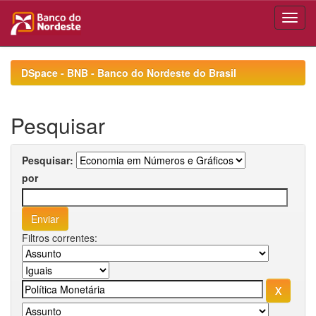
Skip
navigation
DSpace - BNB - Banco do Nordeste do Brasil
Pesquisar
Pesquisar:
por
Filtros correntes: