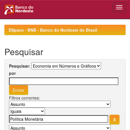
Skip
navigation
DSpace - BNB - Banco do Nordeste do Brasil
Pesquisar
Pesquisar:
por
Filtros correntes: