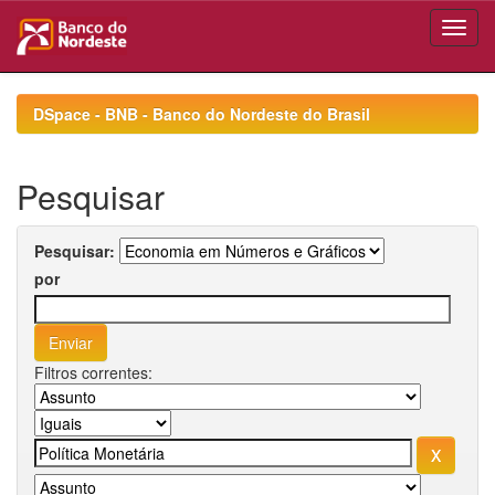
Skip
navigation
DSpace - BNB - Banco do Nordeste do Brasil
Pesquisar
Pesquisar:
por
Filtros correntes: