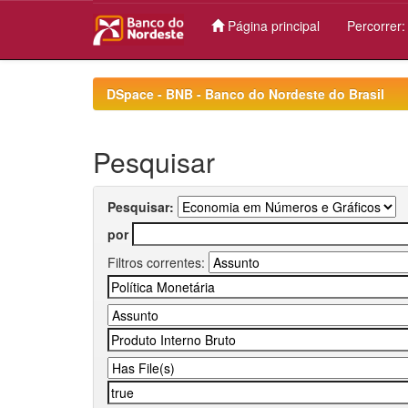
Página principal
Percorrer
Skip
navigation
DSpace - BNB - Banco do Nordeste do Brasil
Pesquisar
Pesquisar:
por
Filtros correntes: