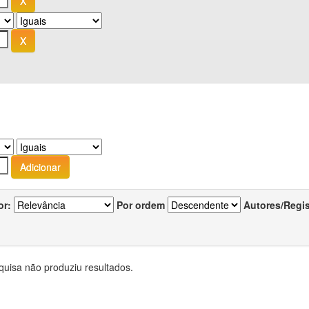
or:
Por ordem
Autores/Regi
quisa não produziu resultados.