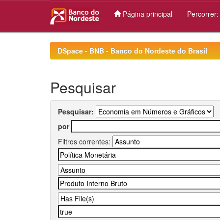
Página principal
Percorrer
Skip
navigation
DSpace - BNB - Banco do Nordeste do Brasil
Pesquisar
Pesquisar:
por
Filtros correntes: