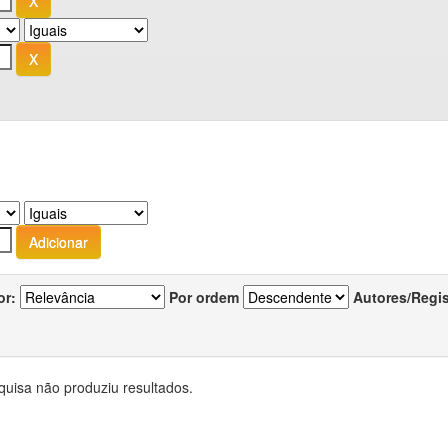
or:
Por ordem
Autores/Regi
quisa não produziu resultados.