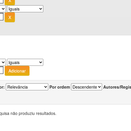
or:
Por ordem
Autores/Regi
quisa não produziu resultados.