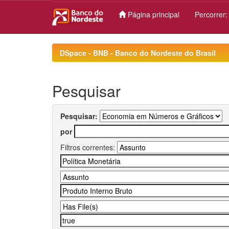
Página principal
Percorrer
Skip
navigation
DSpace - BNB - Banco do Nordeste do Brasil
Pesquisar
Pesquisar:
por
Filtros correntes: