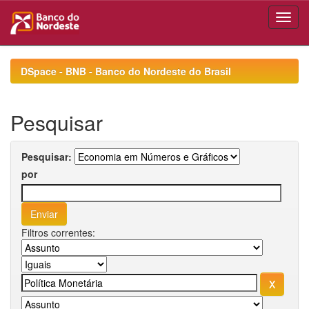
Skip
navigation
DSpace - BNB - Banco do Nordeste do Brasil
Pesquisar
Pesquisar:
por
Filtros correntes: