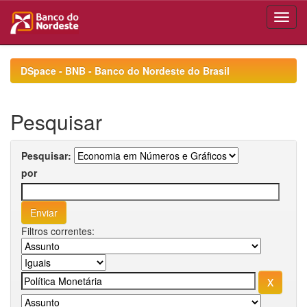
Skip
navigation
DSpace - BNB - Banco do Nordeste do Brasil
Pesquisar
Pesquisar:
por
Filtros correntes: