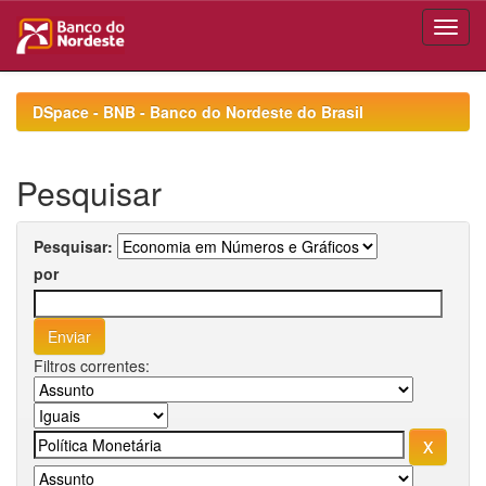
Skip
navigation
DSpace - BNB - Banco do Nordeste do Brasil
Pesquisar
Pesquisar:
por
Filtros correntes: