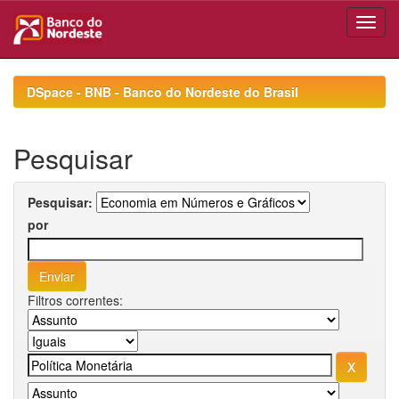
Skip
navigation
DSpace - BNB - Banco do Nordeste do Brasil
Pesquisar
Pesquisar:
por
Filtros correntes: