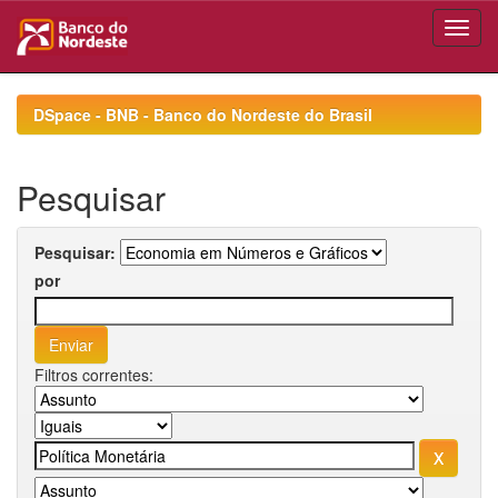
Skip
navigation
DSpace - BNB - Banco do Nordeste do Brasil
Pesquisar
Pesquisar:
por
Filtros correntes: