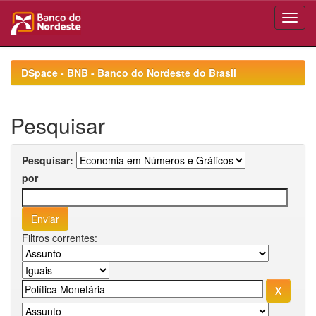
Skip
navigation
DSpace - BNB - Banco do Nordeste do Brasil
Pesquisar
Pesquisar:
por
Filtros correntes: