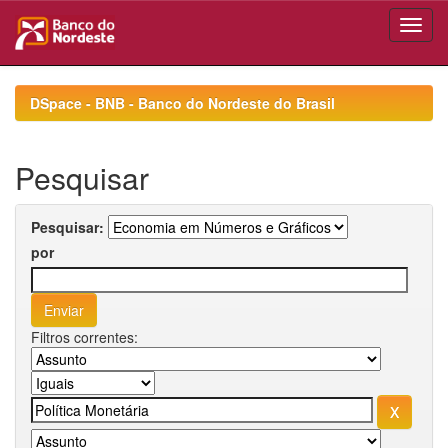
Skip
navigation
DSpace - BNB - Banco do Nordeste do Brasil
Pesquisar
Pesquisar:
por
Filtros correntes: