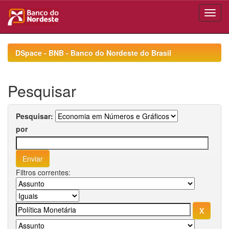
Skip
navigation
DSpace - BNB - Banco do Nordeste do Brasil
Pesquisar
Pesquisar:
por
Filtros correntes: