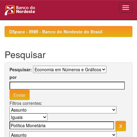
Skip
navigation
DSpace - BNB - Banco do Nordeste do Brasil
Pesquisar
Pesquisar:
por
Filtros correntes: