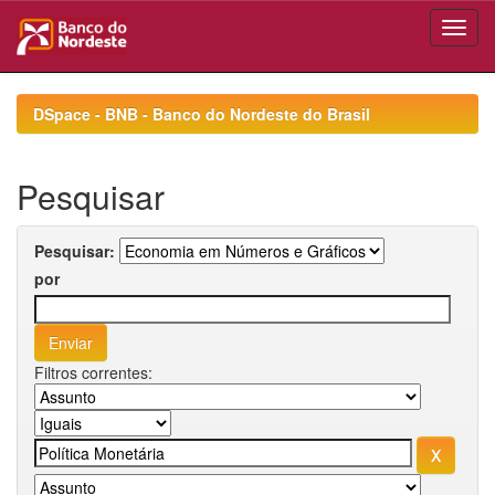
Skip
navigation
DSpace - BNB - Banco do Nordeste do Brasil
Pesquisar
Pesquisar:
por
Filtros correntes: