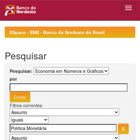
Skip
navigation
DSpace - BNB - Banco do Nordeste do Brasil
Pesquisar
Pesquisar:
por
Filtros correntes: