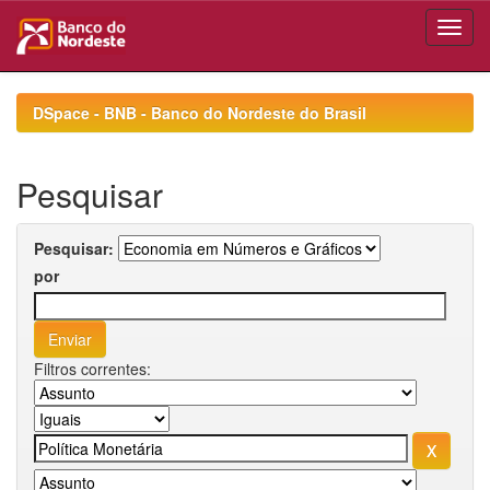
Skip
navigation
DSpace - BNB - Banco do Nordeste do Brasil
Pesquisar
Pesquisar:
por
Filtros correntes: