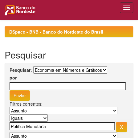
Skip
navigation
DSpace - BNB - Banco do Nordeste do Brasil
Pesquisar
Pesquisar:
por
Filtros correntes: