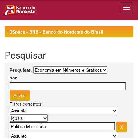
Skip
navigation
DSpace - BNB - Banco do Nordeste do Brasil
Pesquisar
Pesquisar:
por
Filtros correntes: