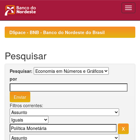
Skip
navigation
DSpace - BNB - Banco do Nordeste do Brasil
Pesquisar
Pesquisar:
por
Filtros correntes: