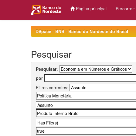
Página principal
Percorrer
Skip
navigation
DSpace - BNB - Banco do Nordeste do Brasil
Pesquisar
Pesquisar:
por
Filtros correntes: