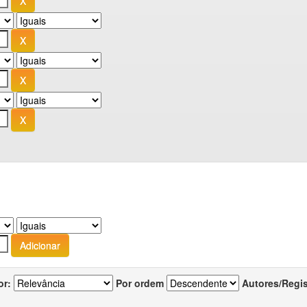
or:
Por ordem
Autores/Regi